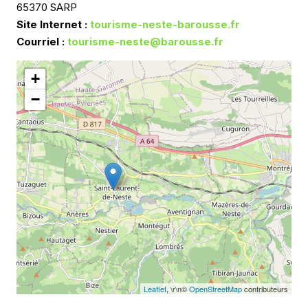
65370 SARP
Site Internet :
tourisme-neste-barousse.fr
Courriel :
tourisme-neste@barousse.fr
+
−
Leaflet
, \r\n©
OpenStreetMap
contributeurs