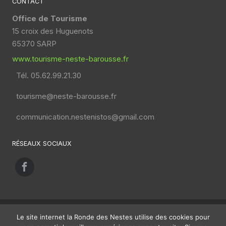
CONTACT
Office de Tourisme
15 croix des Huguenots
65370 SARP
www.tourisme-neste-barousse.fr
Tél. 05.62.99.21.30
tourisme@neste-barousse.fr
communication.nestenistos@gmail.com
RÉSEAUX SOCIAUX
Le site internet la Ronde des Nestes utilise des cookies pour
©2026 La ronde des Nestes, Randonnez comme il vous plaît.